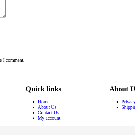
me I comment.
Quick links
About U
Home
Privac
About Us
Shippi
Contact Us
My account