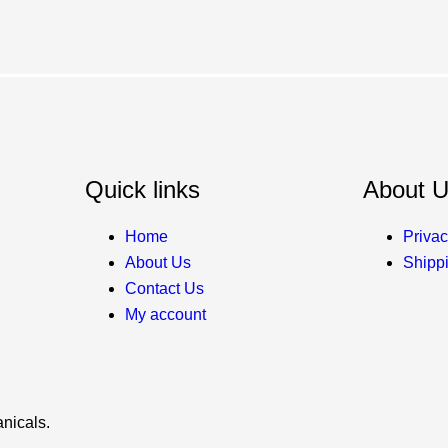
Quick links
About 
Home
Privac
About Us
Shippi
Contact Us
My account
nicals.